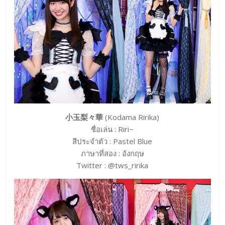
小玉梨々華
(Kodama Ririka)
ชื่อเล่น : Riri~
สีประจำตัว : Pastel Blue
ภาษาที่สอง : อังกฤษ
Twitter : @tws_ririka