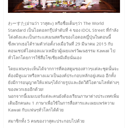
わーすた(อ่านว่า วาสุตะ) หรือชื่อเต็มๆว่า The World
Standard เป็นไอดอลกรุ๊ปลำดับที่ 4 ของ iDOL Street ที่กำลัง
โด่งดังและเป็นกระแสเมนสตรีมของไอดอลญี่ปุ่นในตอนนี้
ซึ่งพวกเธอได้รวมตัวก่อตั้งวงเมื่อวันที่ 29 มีนาคม 2015 กับ
คอนเซปต์ไอดอลแมวเหมียวผู้เผยแพร่วัฒนธรรม Kawaii ไป
ทั่วโลกโดยการใช้สื่อโซเชียลมีเดียนั่นเอง
โดยแฟนๆจะเห็นได้จากการที่คอสตูมของสาวๆแต่ละชุดนั้นจะ
ต้องมีหูแมวหรือหางแมวเป็นองค์ประกอบหลักอยู่เสมอ อีกทั้ง
ยังมีการอนุญาตให้แฟนๆได้ถ่ายรูปและอัดวิดีโอตามไลฟ์ต่างๆ
ของพวกเธออีกด้วย!
นอกจากนี้เมมเบอร์แต่ละคนยังต้องเรียนภาษาต่างประเทศเพิ่ม
เติมอีกคนละ 1 ภาษาเพื่อใช้ในการสื่อสารและเผยแพร่ความ
Kawaii กับแฟนๆทั่วโลกได้ด้วย
สมาชิกทั้ง 5 คนของวาสุตะประกอบไปด้วย