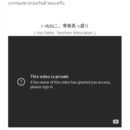
แรกของพวกเธอกันด้วยนะครับ
いぬねこ。青春真っ盛り
( Inu Neko. Seishun Massakari )