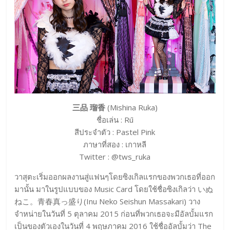
三品 瑠香
(Mishina Ruka)
ชื่อเล่น : Rū
สีประจำตัว : Pastel Pink
ภาษาที่สอง : เกาหลี
Twitter : @tws_ruka
วาสุตะเริ่มออกผลงานสู่แฟนๆโดยซิงเกิลแรกของพวกเธอที่ออก
มานั้น มาในรูปแบบของ Music Card โดยใช้ชื่อซิงเกิลว่า いぬ
ねこ。青春真っ盛り(Inu Neko Seishun Massakari) วาง
จำหน่ายในวันที่ 5 ตุลาคม 2015 ก่อนที่พวกเธอจะมีอัลบั้มแรก
เป็นของตัวเองในวันที่ 4 พฤษภาคม 2016 ใช้ชื่ออัลบั้มว่า The