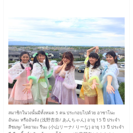
สมาชิกในวงนั้นมีทั้งหมด 5 คน ประกอบไปด้วย อาซาโนะ
อันนะ หรืออันจัง (浅野杏奈/ あんちゃん) อายุ 15 ปี ประจำ
สีชมพู/ โคยามะ รีนะ (小山リーナ/ りーな) อายุ 13 ปี ประจำ