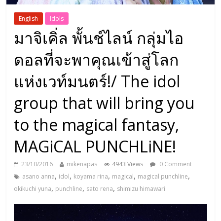
English
Idols
มาจิเคิ่ล พั้นช์ไลน์ กลุ่มไอ
ดอลที่จะพาคุณเข้าสู่โลก
แห่งเวท์มนตร์!/ The idol
group that will bring you
to the magical fantasy,
MAGiCAL PUNCHLiNE!
23/10/2016
mikenapas
4943 Views
0 Comment
,
,
,
,
,
asano anna
idol
koyama rina
magical
magical punchline
,
,
,
okikuchi yuna
punchline
sato rena
shimizu himawari