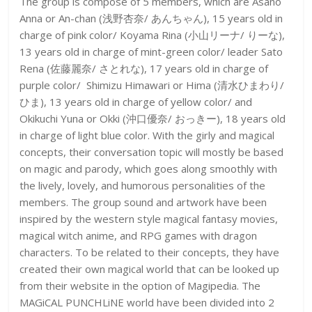
The group is compose of 5 members, which are Asano
Anna or An-chan (浅野杏奈/ あんちゃん), 15 years old in
charge of pink color/ Koyama Rina (小山リーナ/ りーな),
13 years old in charge of mint-green color/ leader Sato
Rena (佐藤麗奈/ さとれな), 17 years old in charge of
purple color/ Shimizu Himawari or Hima (清水ひまわり/
ひま), 13 years old in charge of yellow color/ and
Okikuchi Yuna or Okki (沖口優奈/ おっきー), 18 years old
in charge of light blue color. With the girly and magical
concepts, their conversation topic will mostly be based
on magic and parody, which goes along smoothly with
the lively, lovely, and humorous personalities of the
members. The group sound and artwork have been
inspired by the western style magical fantasy movies,
magical witch anime, and RPG games with dragon
characters. To be related to their concepts, they have
created their own magical world that can be looked up
from their website in the option of Magipedia. The
MAGiCAL PUNCHLiNE world have been divided into 2