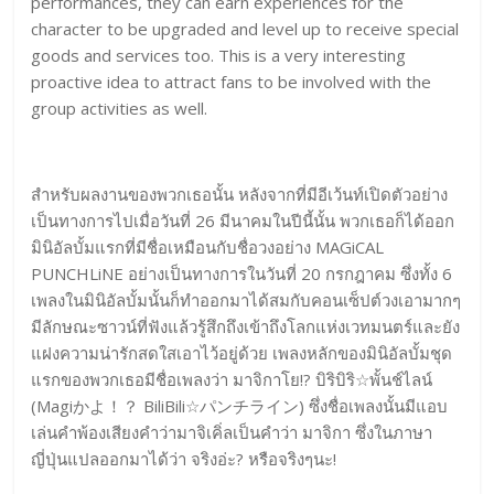
performances, they can earn experiences for the
character to be upgraded and level up to receive special
goods and services too. This is a very interesting
proactive idea to attract fans to be involved with the
group activities as well.
สำหรับผลงานของพวกเธอนั้น หลังจากที่มีอีเว้นท์เปิดตัวอย่าง
เป็นทางการไปเมื่อวันที่ 26 มีนาคมในปีนี้นั้น พวกเธอก็ได้ออก
มินิอัลบั้มแรกที่มีชื่อเหมือนกับชื่อวงอย่าง MAGiCAL
PUNCHLiNE อย่างเป็นทางการในวันที่ 20 กรกฎาคม ซึ่งทั้ง 6
เพลงในมินิอัลบั้มนั้นก็ทำออกมาได้สมกับคอนเซ็ปต์วงเอามากๆ
มีลักษณะซาวน์ที่ฟังแล้วรู้สึกถึงเข้าถึงโลกแห่งเวทมนตร์และยัง
แฝงความน่ารักสดใสเอาไว้อยู่ด้วย เพลงหลักของมินิอัลบั้มชุด
แรกของพวกเธอมีชื่อเพลงว่า มาจิกาโย!? บิริบิริ☆พั้นช์ไลน์
(Magiかよ！？ BiliBili☆パンチライン) ซึ่งชื่อเพลงนั้นมีแอบ
เล่นคำพ้องเสียงคำว่ามาจิเคิ่ลเป็นคำว่า มาจิกา ซึ่งในภาษา
ญี่ปุ่นแปลออกมาได้ว่า จริงอ่ะ? หรือจริงๆนะ!