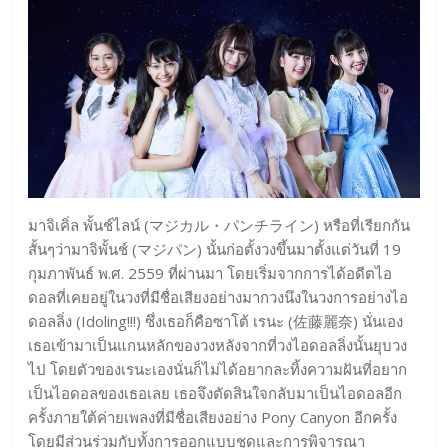
มาจิเคิ่ล พั้นช์ไลน์ (マジカル・パンチライン) หรือที่เรียกกัน
สั้นๆว่ามาจิพั้นช์ (マジパン) นั้นก่อตั้งวงขึ้นมาตั้งแต่วันที่ 19
กุมภาพันธ์ พ.ศ. 2559 ที่ผ่านมา โดยเริ่มจากการได้อดีตไอ
ดอลที่เคยอยู่ในวงที่มีชื่อเสียงอย่างมากวงนึงในวงการอย่างไอ
ดอลลิ่ง (Idoling!!!) ซึ่งเธอก็คือซาโต้ เรนะ (佐藤麗奈) นั่นเอง
เธอเข้ามาเป็นแกนหลักของวงหลังจากที่วงไอดอลลิ่งนั้นยุบวง
ไป โดยตัวของเรนะเองนั่นก็ไม่ได้อยากละทิ้งความฝันที่อยาก
เป็นไอดอลของเธอเลย เธอจึงตัดสินใจกลับมาเป็นไอดอลอีก
ครั้งภายใต้ค่ายเพลงที่มีชื่อเสียงอย่าง Pony Canyon อีกครั้ง
โดยมีส่วนร่วมกับทั้งการออกแบบชุดและการพิจารณา