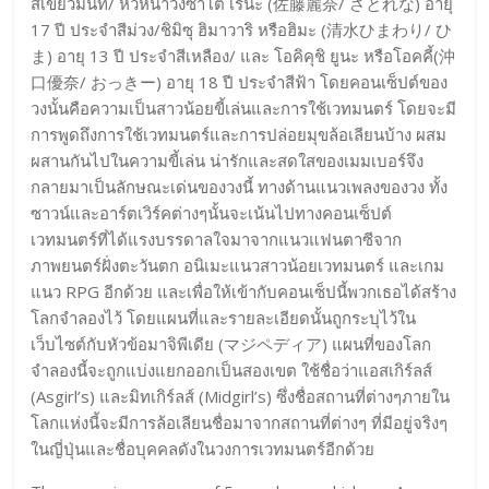
สีเขียวมิ้นท์/ หัวหน้าวงซาโต้ เรนะ (佐藤麗奈/ さとれな) อายุ
17 ปี ประจำสีม่วง/ชิมิซุ ฮิมาวาริ หรือฮิมะ (清水ひまわり/ ひ
ま) อายุ 13 ปี ประจำสีเหลือง/ และ โอคิคุชิ ยูนะ หรือโอคคี้(沖
口優奈/ おっきー) อายุ 18 ปี ประจำสีฟ้า โดยคอนเซ็ปต์ของ
วงนั้นคือความเป็นสาวน้อยขี้เล่นและการใช้เวทมนตร์ โดยจะมี
การพูดถึงการใช้เวทมนตร์และการปล่อยมุขล้อเลียนบ้าง ผสม
ผสานกันไปในความขี้เล่น น่ารักและสดใสของเมมเบอร์จึง
กลายมาเป็นลักษณะเด่นของวงนี้ ทางด้านแนวเพลงของวง ทั้ง
ซาวน์และอาร์ตเวิร์คต่างๆนั้นจะเน้นไปทางคอนเซ็ปต์
เวทมนตร์ที่ได้แรงบรรดาลใจมาจากแนวแฟนตาซีจาก
ภาพยนตร์ฝั่งตะวันตก อนิเมะแนวสาวน้อยเวทมนตร์ และเกม
แนว RPG อีกด้วย และเพื่อให้เข้ากับคอนเซ็ปนี้พวกเธอได้สร้าง
โลกจำลองไว้ โดยแผนที่และรายละเอียดนั้นถูกระบุไว้ใน
เว็บไซต์กับหัวข้อมาจิพีเดีย (マジペディア) แผนที่ของโลก
จำลองนี้จะถูกแบ่งแยกออกเป็นสองเขต ใช้ชื่อว่าแอสเกิร์ลส์
(Asgirl’s) และมิทเกิร์ลส์ (Midgirl’s) ซึ่งชื่อสถานที่ต่างๆภายใน
โลกแห่งนี้จะมีการล้อเลียนชื่อมาจากสถานที่ต่างๆ ที่มีอยู่จริงๆ
ในญี่ปุ่นและชื่อบุคคลดังในวงการเวทมนตร์อีกด้วย