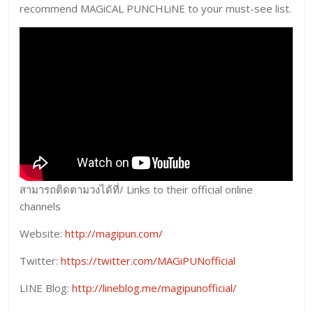
recommend MAGiCAL PUNCHLiNE to your must-see list.
สามารถติดตามวงได้ที่/ Links to their official online
channels
Website:
http://magipun.com/
Twitter:
https://twitter.com/MAGiPUNofficial
LINE Blog:
http://lineblog.me/magipunofficial/