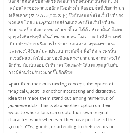
นอกจากคอนเซ็ปต์วงที่ชัดเจนแล้ว จุดเด่นที่น่าสนใจและไม่
เหมือนใครของพวกเธออีกหนึ่งอย่างนั้นคือออปชั่นที่เรียกว่า มา
จิเคิ่ลเควส (マジカルクエスト) ซึ่งเป็นออปชั่นในเว็บไซต์ของ
พวกเธอ โดยแฟนๆสามารถสร้างแอคเคาท์ในเว็บไซต์และ
สามารถสร้างตัวละครของตัวเองขึ้นมาได้ด้วย! เท่านั้นยังไม่พอ
ทุกๆครั้งที่แฟนๆซื้อสินค้าของพวกเธอ ไม่ว่าจะเป็นซีดี ของพรี
เมี่ยมประจำวง หรือการไปร่วมงานแสดงต่างๆของพวกเธอ
แฟนๆจะได้รับแต้มค่าประสบการณ์เพิ่มเพื่อให้ตัวละครนั้น
เลเวลอัพและนำไปแลกของพิเศษต่างๆมากมายจากทางวงได้
อีกด้วย นับเป็นออปชั่นที่น่าสนใจและทำให้แฟนๆสนุกไปกับ
การมีส่วนร่วมกับวงมากขึ้นอีกด้วย!
Apart from their outstanding concept, the option of
“Magical Quest” is another interesting and distinctive
idea that make them stand out among numerous of
Japanese idols. This is also another option on their
website where fans can create their own original
character, which whenever they have purchased the
group’s CDs, goods, or attending to their events or