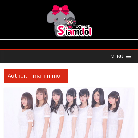
MENU
Author:
marimimo