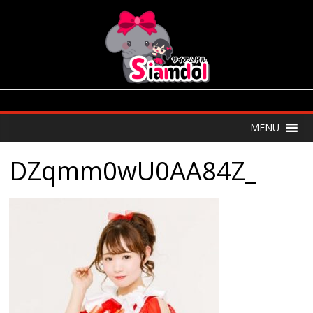
MENU
DZqmm0wU0AA84Z_