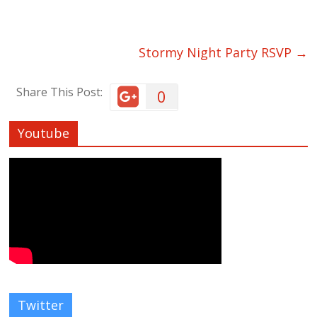
Stormy Night Party RSVP
→
Share This Post:
0
Youtube
Twitter