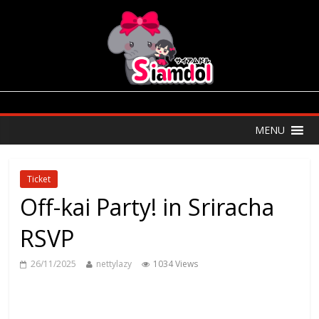
MENU
Ticket
Off-kai Party! in Sriracha
RSVP
26/11/2025
nettylazy
1034 Views