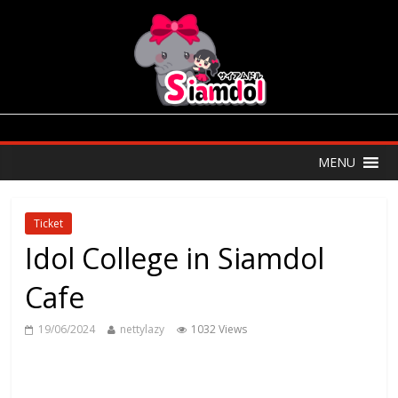
MENU
Ticket
Idol College in Siamdol
Cafe
19/06/2024
nettylazy
1032 Views