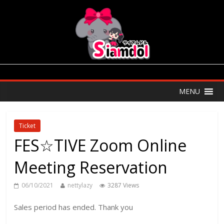
MENU
Ticket
FES☆TIVE Zoom Online
Meeting Reservation
06/10/2021
nettylazy
3287 Views
Sales period has ended. Thank you