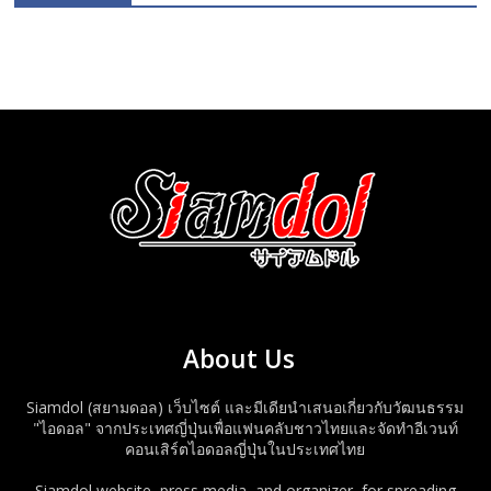
About Us
Siamdol (สยามดอล) เว็บไซต์ และมีเดียนำเสนอเกี่ยวกับวัฒนธรรม
"ไอดอล" จากประเทศญี่ปุ่นเพื่อแฟนคลับชาวไทยและจัดทำอีเวนท์
คอนเสิร์ตไอดอลญี่ปุ่นในประเทศไทย
Siamdol website, press media, and organizer, for spreading