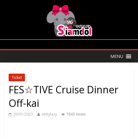
MENU
Ticket
FES☆TIVE Cruise Dinner
Off-kai
20/01/2023
nettylazy
1643 Views