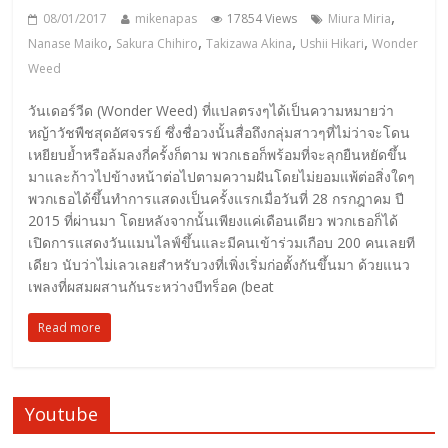
,
08/01/2017
mikenapas
17854 Views
Miura Miria
,
,
,
,
Nanase Maiko
Sakura Chihiro
Takizawa Akina
Ushii Hikari
Wonder
Weed
วันเดอร์วีด (Wonder Weed) ที่แปลตรงๆได้เป็นความหมายว่า
หญ้าวัชพืชสุดอัศจรรย์ ซึ่งชื่อวงนั้นสื่อถึงกลุ่มสาวๆที่ไม่ว่าจะโดน
เหยียบย้ำหรือล้มลงกี่ครั้งก็ตาม พวกเธอก็พร้อมที่จะลุกยืนหยัดขึ้น
มาและก้าวไปข้างหน้าต่อไปตามความฝันโดยไม่ยอมแพ้ต่อสิ่งใดๆ
พวกเธอได้ขึ้นทำการแสดงเป็นครั้งแรกเมื่อวันที่ 28 กรกฎาคม ปี
2015 ที่ผ่านมา โดยหลังจากนั้นเพียงแค่เดือนเดียว พวกเธอก็ได้
เปิดการแสดงวันแมนไลฟ์ขึ้นและมีคนเข้าร่วมเกือบ 200 คนเลยที
เดียว นับว่าไม่เลวเลยสำหรับวงที่เพิ่งเริ่มก่อตั้งกันขึ้นมา ด้วยแนว
เพลงที่ผสมผสานกันระหว่างบีทร็อค (beat
Read more
Youtube