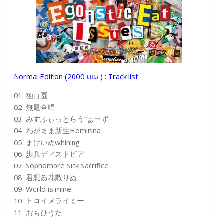
Normal Edition (2000 เยน )
: Track list
01. 独白園
02. 無題合唱
03. みすふぃっとらう”ぁーず
04. わがまま新生Hominina
05. まけいぬwhining
06. 歩兵ディストピア
07. Sophomore Sick Sacrifice
08. 君想ゐ花散りぬ
09. World is mine
10. トロイメライミー
11. おもひうた