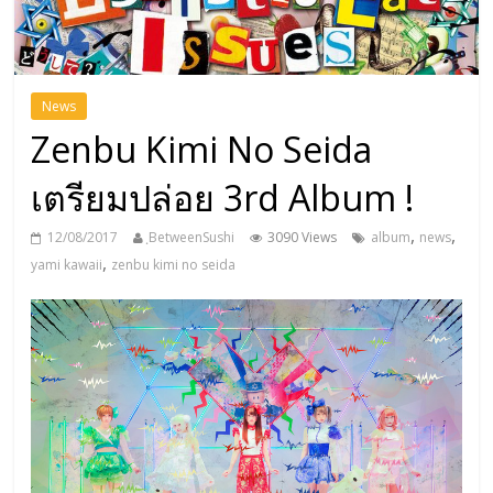
News
Zenbu Kimi No Seida
เตรียมปล่อย 3rd Album !
,
,
12/08/2017
ฺBetweenSushi
3090 Views
album
news
,
yami kawaii
zenbu kimi no seida