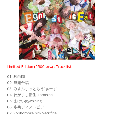
Limited Edition (2500 เยน) : Track list
01. 独白園
02. 無題合唱
03. みすふぃっとらう”ぁーず
04. わがまま新生Hominina
05. まけいぬwhining
06. 歩兵ディストピア
07. Sophomore Sick Sacrifice