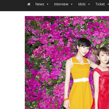
News
Interview
Idols
Ticket