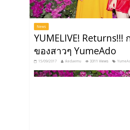
News
YUMELIVE! Returns!!! ก
ของสาวๆ YumeAdo
15/09/2017
ikedaemu
3311 Views
YumeA