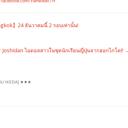
w.facebook.com/YumeAdoTH
ok】24 ธันวาคมนี้ 2 รอบเท่านั้น!
r Joshidan ไอดอลสาวในชุดนักเรียนญี่ปุ่นจากฮอกไกโด!!
 IKEDA] ★★★