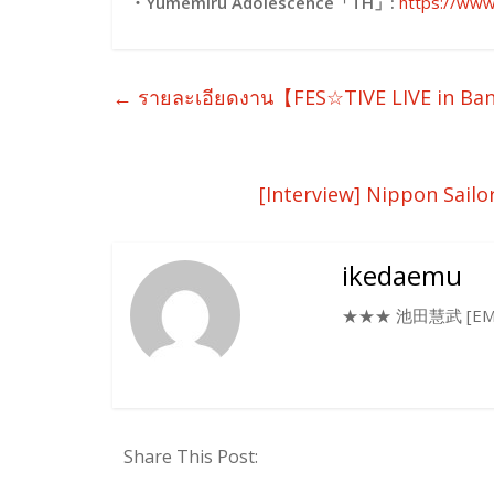
・
Yumemiru Adolescence「TH」:
https://ww
←
รายละเอียดงาน【FES☆TIVE LIVE in Bangk
[Interview] Nippon Sailo
ikedaemu
★★★ 池田慧武 [EMU
Share This Post: