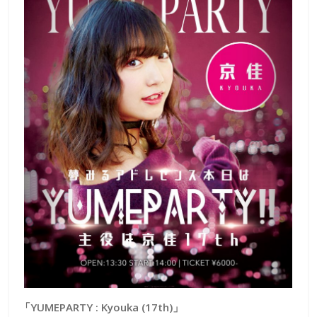
「YUMEPARTY : Kyouka (17th)」