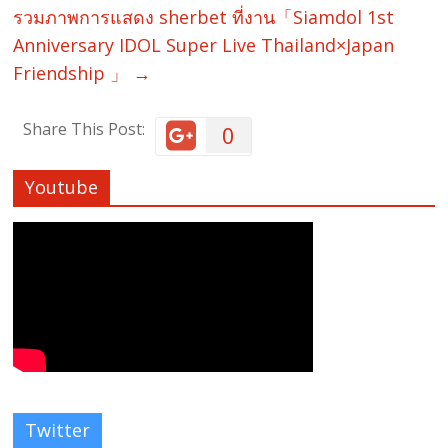
รวมภาพการแสดง sherbet ที่งาน「Siamdol 1st
Anniversary IDOL Super Live Thailand×Japan
Friendship 」
→
Share This Post:
0
Youtube
Twitter