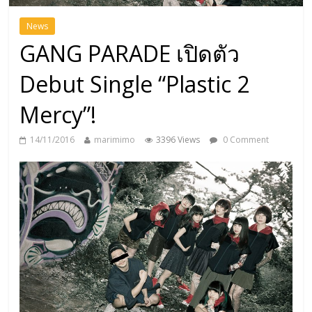
News
GANG PARADE เปิดตัว
Debut Single “Plastic 2
Mercy”!
14/11/2016
marimimo
3396 Views
0 Comment