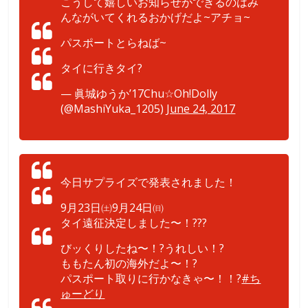
こうして嬉しいお知らせができるのはみ
んながいてくれるおかげだよ~アチョ~
パスポートとらねば~
タイに行きタイ?
— 眞城ゆうか’17Chu☆Oh!Dolly
(@MashiYuka_1205)
June 24, 2017
今日サプライズで発表されました！
9月23日㈯9月24日㈰
タイ遠征決定しました〜！???
びッくりしたね〜！?うれしい！?
ももたん初の海外だよ〜！?
パスポート取りに行かなきゃ〜！！?
#ち
ゅーどり