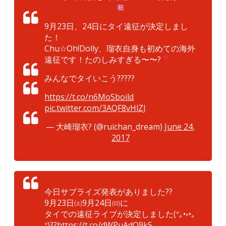
9月23日、24日にタイ遠征が決定しまし
た！
Chu☆Oh!Dolly、瑠衣自身も初めての海外
遠征です！たのしみすぎる〜〜?
みんなでタイいこう?????
https://t.co/n6MoSboild
pic.twitter.com/3AQF8vHlZJ
— 大崎瑠衣? (@ruichan_dream)
June 24,
2017
今日サプライズ発表がありました??
9月23日㈯9月24日㈰に
タイでの遠征ライブが決定しました(ᐡ｡•༝•｡
ᐡ)??
https://t.co/dWPuAdO9k5