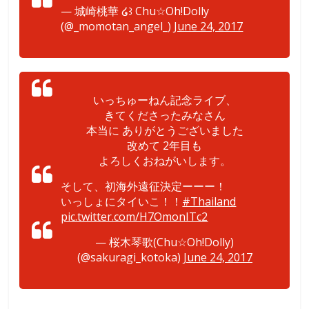
— 城崎桃華 ໒꒱ Chu☆Oh!Dolly
(@_momotan_angel_)
June 24, 2017
いっちゅーねん記念ライブ、
きてくださったみなさん
本当に ありがとうございました
改めて 2年目も
よろしくおねがいします。
そして、初海外遠征決定ーーー！
いっしょにタイいこ！！
#Thailand
pic.twitter.com/H7OmonITc2
— 桜木琴歌(Chu☆Oh!Dolly)
(@sakuragi_kotoka)
June 24, 2017