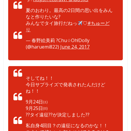
夏のおわり。最高の2日間の思い出をみん
なと作りたいな?
みんなでタイ旅行だねっ
♡
#ちゅーど
り
— 春野絵美莉 ?Chu☆Oh!Dolly
(@haruemi822)
June 24, 2017
そしてね！！
今日サプライズで発表されたんだけど
ね！！
9月24日㈯
9月25日㈰
??タイ遠征??が決定しました??
私自身4回目？の遠征になるのかな！！