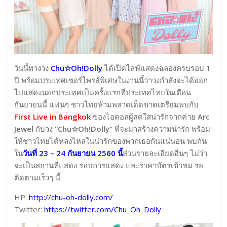
วันนี้ทางวง
Chu☆Oh!Dolly
ได้เปิดไลฟ์แสดงฉลองครบรอบ 1
ปี พร้อมประเทศเซอร์ไพรส์พิเศษในงานนี้ว่าวงกำลังจะได้ออก
ไปแสดงนอกประเทศเป็นครั้งแรกที่ประเทศไทยในเดือน
กันยายนนี้ แฟนๆ ชาวไทยห้ามพลาดเด็ดขาดเตรียมพบกับ
First Live in Bangkok
ของไอดอลผู้สดใสน่ารักจากค่าย
Arc
Jewel
กับวง
“Chu☆Oh!Dolly”
ที่จะมาสร้างความน่ารัก พร้อม
ให้ชาวไทยได้หลงไหลในน่ารักของพวกเธอกันแน่นอน พบกัน
ใน
วันที่ 23 – 24 กันยายน 2560 นี้
ส่วนรายละเอียดอื่นๆ ไม่ว่า
จะเป็นสถานที่แสดง รอบการแสดง และราคาบัตรเข้าชม รอ
ติดตามเร็วๆ นี้
HP:
http://chu-oh-dolly.com/
Twitter:
https://twitter.com/Chu_Oh
_Dolly