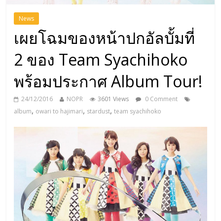
News
เผยโฉมของหน้าปกอัลบั้มที่
2 ของ Team Syachihoko
พร้อมประกาศ Album Tour!
24/12/2016
NOPR
3601 Views
0 Comment
,
,
,
album
owari to hajimari
stardust
team syachihoko