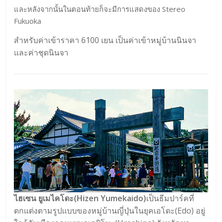
และหลังจากนั้นในตอนท้ายก็จะมีการแสดงของ Stereo
Fukuoka
สำหรับค่าเข้าราคา 6100 เยน เป็นค่าเข้าหมู่บ้านนินจา
และค่าชุดนินจา
ไฮเซน ยูเมไคโดะ(Hizen Yumekaido)
เป็นธีมปาร์คที่
ตกแต่งตามรูปแบบของหมู่บ้านญี่ปุ่นในยุคเอโดะ(Edo) อยู่