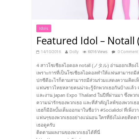
Idols
Featured Idol – Nota
14/10/2016
Dolly
6016 Views
0 Comment
4 สาวโซเชียลไอดอล notall (ノタル) อ่านออกเสียงได้ว่
เพราะการที่เป็นโซเชียลไอดอลทำให้แฟนสามารถมีส่วนร
ปกซีดีอะไรก็ตามสามารถมีส่วนร่วมแสดงความคิดเห็นไ
แฟนชาวไทยหลายคนน่าจะรู้จักพวกเธอกันบ้างแล้ว จา
และงาน Japan Expo Thailand ในปีที่ผ่านมา ซึ่ง
ความน่ารักของพวกเธอ และที่สำคัญไลฟ์ของพวกเธอสา
เธฮก็มีอัลบั้มเต็มออกมาในชื่อว่า #Socialidol ที่เพิ่ง
แฟนๆของพวกเธออย่างแน่นอน ใครที่ยังไม่เคยติด
เธอดูครับ
ติดตามผลงานของพวกเธอได้ที่นี่