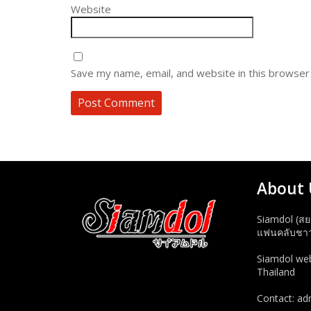
Website
Save my name, email, and website in this browser
About 
Siamdol (สย
แฟนคลับชาวไ
Siamdol webs
Thailand
Contact: a