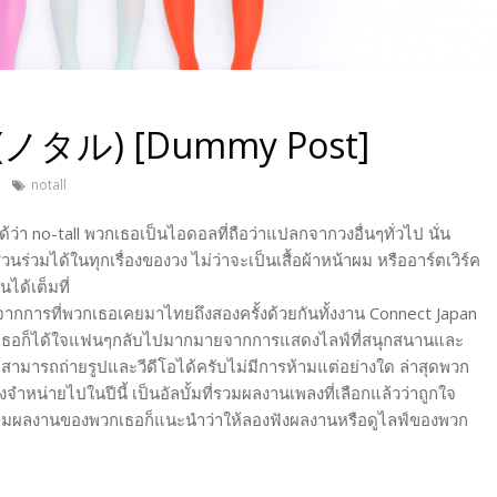
ll (ノタル) [Dummy Post]
notall
า no-tall พวกเธอเป็นไอดอลที่ถือว่าแปลกจากวงอื่นๆทั่วไป นั่น
่วมได้ในทุกเรื่องของวง ไม่ว่าจะเป็นเสื้อผ้าหน้าผม หรืออาร์ตเวิร์ค
ด้เต็มที่
กการที่พวกเธอเคยมาไทยถึงสองครั้งด้วยกันทั้งงาน Connect Japan
พวกเธอก็ได้ใจแฟนๆกลับไปมากมายจากการแสดงไลฟ์ที่สนุกสนานและ
มารถถ่ายรูปและวีดีโอได้ครับไม่มีการห้ามแต่อย่างใด ล่าสุดพวก
วางจำหน่ายไปในปีนี้ เป็นอัลบั้มที่รวมผลงานเพลงที่เลือกแล้วว่าถูกใจ
ตามผลงานของพวกเธอก็แนะนำว่าให้ลองฟังผลงานหรือดูไลฟ์ของพวก