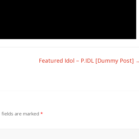
Featured Idol – P.IDL [Dummy Post]
 fields are marked
*