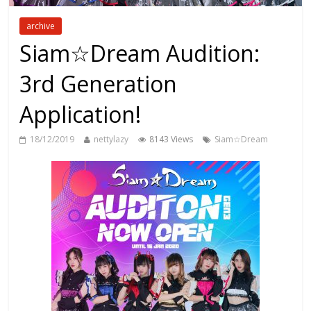
archive
Siam☆Dream Audition:
3rd Generation
Application!
18/12/2019
nettylazy
8143 Views
Siam☆Dream