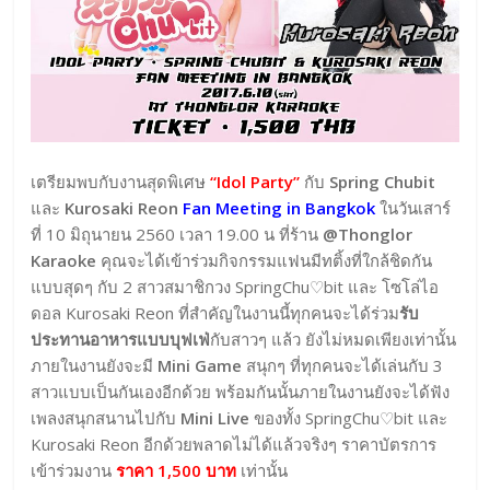
เตรียมพบกับงานสุดพิเศษ
“Idol Party”
กับ
Spring Chubit
และ
Kurosaki Reon
Fan Meeting in Bangkok
ในวันเสาร์
ที่ 10 มิถุนายน 2560 เวลา 19.00 น ที่ร้าน
@Thonglor
Karaoke
คุณจะได้เข้าร่วมกิจกรรมแฟนมีทติ้งที่ใกล้ชิดกัน
แบบสุดๆ กับ 2 สาวสมาชิกวง SpringChu♡bit และ โซโล่ไอ
ดอล Kurosaki Reon ที่สำคัญในงานนี้ทุกคนจะได้ร่วม
รับ
ประทานอาหารแบบบุฟเฟ่
กับสาวๆ แล้ว ยังไม่หมดเพียงเท่านั้น
ภายในงานยังจะมี
Mini Game
สนุกๆ ที่ทุกคนจะได้เล่นกับ 3
สาวแบบเป็นกันเองอีกด้วย พร้อมกันนั้นภายในงานยังจะได้ฟัง
เพลงสนุกสนานไปกับ
Mini Live
ของทั้ง SpringChu♡bit และ
Kurosaki Reon อีกด้วยพลาดไม่ได้แล้วจริงๆ ราคาบัตรการ
เข้าร่วมงาน
ราคา 1,500 บาท
เท่านั้น